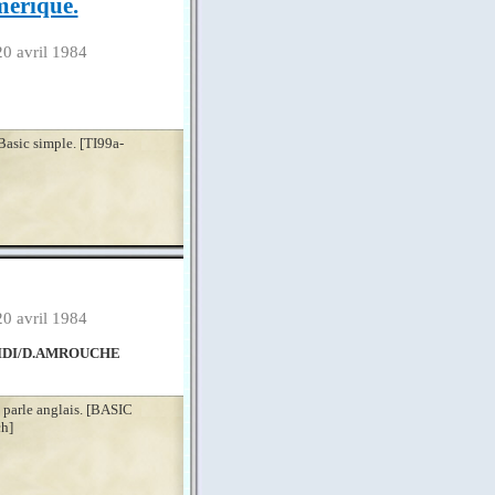
érique.
20 avril 1984
sic simple. [TI99a-
20 avril 1984
DIDI/D.AMROUCHE
i parle anglais. [BASIC
h]