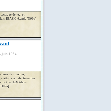
tactique de jeu, et
glais. [BASIC étendu TI99a]
vant
8 juin 1984
orteurs de nombres,
 station spatiale, imeubles
voici de l'EAO dans
 TI99a]