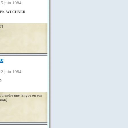
15 juin 1984
t Ph. WUCHNER
7]
ue
22 juin 1984
D
apprendre une langue ou son
sion]