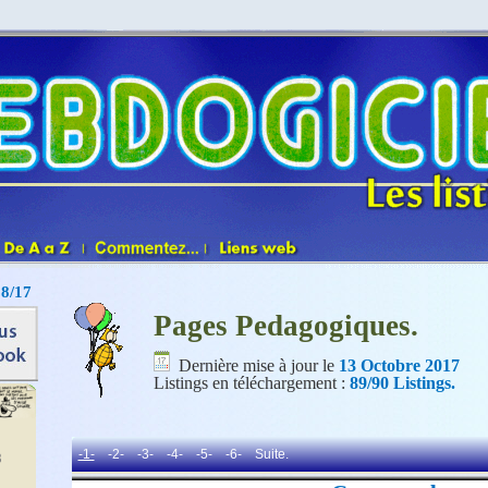
Pages Pedagogiques.
Dernière mise à jour le
13 Octobre 2017
Listings en téléchargement :
89/90 Listings.
-1-
-2-
-3-
-4-
-5-
-6-
Suite.