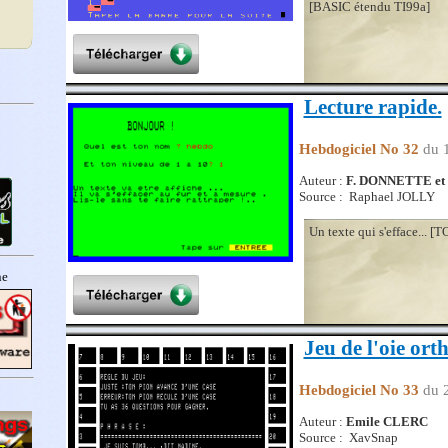
[BASIC étendu TI99a]
Lecture rapide.
Hebdogiciel No 32
du 
Auteur :
F. DONNETTE e
Source : Raphael JOLLY
Un texte qui s'efface... [T
Jeu de l'oie or
Hebdogiciel No 33
du 
Auteur :
Emile CLERC
Source : XavSnap