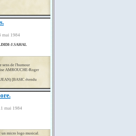
s.
4 mai 1984
DIDI-J.SAHAL
le sens de l'humour
 Denise AMROUCHE-Roger
AJEAN) [BASIC étendu
ore.
11 mai 1984
c un micro logo musical.