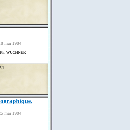
18 mai 1984
t Ph. WUCHNER
O7]
thographique.
25 mai 1984