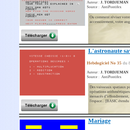
Auteur :
J. TORDJEMAN
Source : AntiPontifex
Ou comment réviser votre 
accessoirement, votre an
L'astronaute sa
Hebdogiciel No 35
du 
Auteur :
J. TORDJEMAN
Source : AntiPontifex
Des vaisseaux spatiaux p
opérations arithmértiques,
menacés d"effondrement, 
l'espace... [BASIC étendu
Mariage