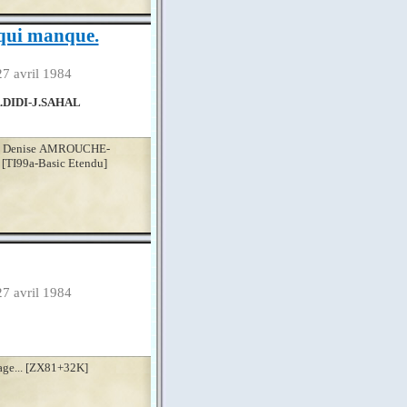
 qui manque.
27 avril 1984
DIDI-J.SAHAL
. de Denise AMROUCHE-
[TI99a-Basic Etendu]
27 avril 1984
age... [ZX81+32K]