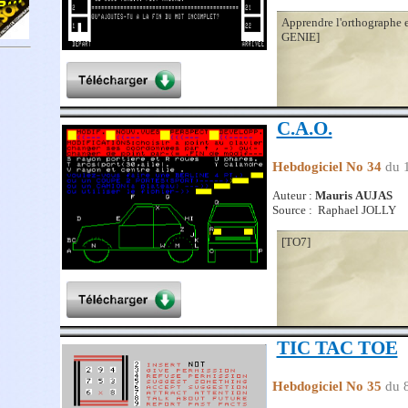
Apprendre l'orthographe
GENIE]
C.A.O.
Hebdogiciel No 34
du 
Auteur :
Mauris AUJAS
Source : Raphael JOLLY
[TO7]
TIC TAC TOE
Hebdogiciel No 35
du 