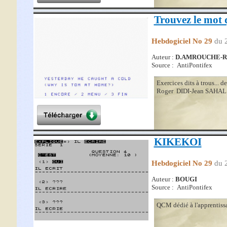
Trouvez le mot
Hebdogiciel No 29
du 
Auteur :
D.AMROUCHE-R.
Source : AntiPontifex
Exercices dits à trous..
Roger DIDI-Jean SAHAL 
KIKEKOI
Hebdogiciel No 29
du 
Auteur :
BOUGI
Source : AntiPontifex
QCM dédié à l'apprentiss