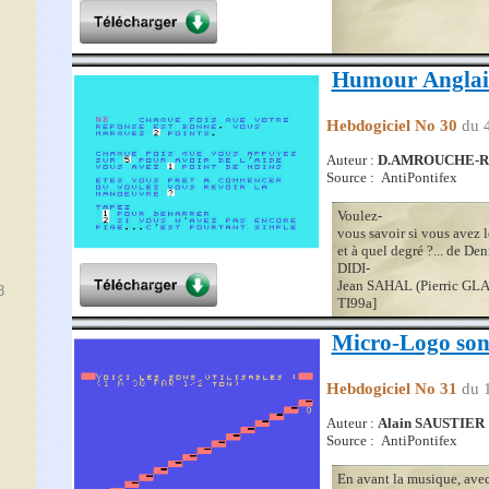
Humour Anglai
Hebdogiciel No 30
du 
Auteur :
D.AMROUCHE-R.
Source : AntiPontifex
Voulez-
vous savoir si vous avez 
et à quel degré ?... de
DIDI-
Jean SAHAL (Pierric GL
TI99a]
Micro-Logo son
Hebdogiciel No 31
du 
Auteur :
Alain SAUSTIER
Source : AntiPontifex
En avant la musique, ave