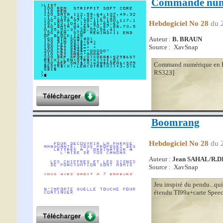
Commande num
Hebdogiciel No 28
du 
Auteur :
B. BRAUN
Source : XavSnap
Command numérique en Ba
RS323]
Boomrang
Hebdogiciel No 28
du 
Auteur :
Jean SAHAL/R.
Source : XavSnap
Jeu inspiré du pendu...qu
étendu TI99a+carte Speec